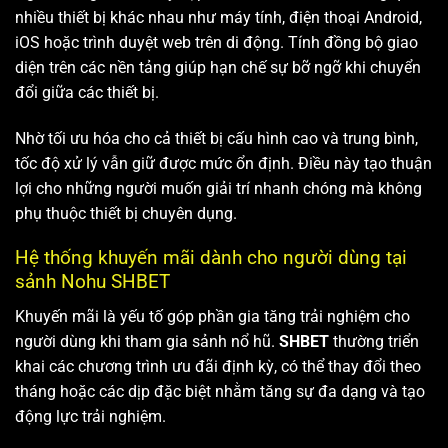
nhiều thiết bị khác nhau như máy tính, điện thoại Android,
iOS hoặc trình duyệt web trên di động. Tính đồng bộ giao
diện trên các nền tảng giúp hạn chế sự bỡ ngỡ khi chuyển
đổi giữa các thiết bị.
Nhờ tối ưu hóa cho cả thiết bị cấu hình cao và trung bình,
tốc độ xử lý vẫn giữ được mức ổn định. Điều này tạo thuận
lợi cho những người muốn giải trí nhanh chóng mà không
phụ thuộc thiết bị chuyên dụng.
Hệ thống khuyến mãi dành cho người dùng tại
sảnh Nohu SHBET
Khuyến mãi là yếu tố góp phần gia tăng trải nghiệm cho
người dùng khi tham gia sảnh nổ hũ.
SHBET
thường triển
khai các chương trình ưu đãi định kỳ, có thể thay đổi theo
tháng hoặc các dịp đặc biệt nhằm tăng sự đa dạng và tạo
động lực trải nghiệm.