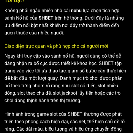
nổi bật?
Không phải ngẫu nhiên nhà cái
nohu
lựa chọn tích hợp
sảnh Nổ hũ của
SHBET
trên hệ thống. Dưới đây là những
ưu điểm nổi bật nhất khiến nơi đây trở thành điểm đến
quen thuộc của nhiều người.
Giao diện trực quan và phù hợp cho cả người mới
Ngay khi truy cập vào sảnh nổ hũ, người dùng có thể dễ
dàng nhận ra bố cục được thiết kế khoa học. SHBET tập
trung vào việc tối ưu thao tác, giảm số bước cần thực hiện
để bắt đầu một lượt quay. Danh mục trò chơi được phân
bổ theo từng nhóm rõ ràng như slot cổ điển, slot nhiều
dòng, slot theo chủ đề, slot jackpot lũy tiến hoặc các trò
chơi đang thịnh hành trên thị trường.
Hình ảnh trong game slot của SHBET thường được phát
triển theo phong cách hiện đại, sắc nét, thể hiện chủ đề rõ
ràng. Các dải màu, biểu tượng và hiệu ứng chuyển động