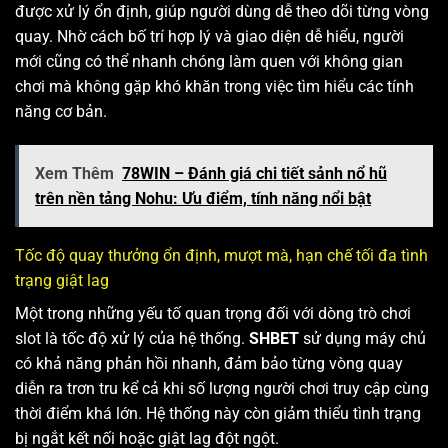
được xử lý ổn định, giúp người dùng dễ theo dõi từng vòng
quay. Nhờ cách bố trí hợp lý và giao diện dễ hiểu, người
mới cũng có thể nhanh chóng làm quen với không gian
chơi mà không gặp khó khăn trong việc tìm hiểu các tính
năng cơ bản.
Xem Thêm
78WIN – Đánh giá chi tiết sảnh nổ hũ
trên nền tảng Nohu: Ưu điểm, tính năng nổi bật
Tốc độ quay thưởng ổn định, mượt mà, hạn chế tối đa tình
trạng giật lag
Một trong những yếu tố quan trọng đối với dòng trò chơi
slot là tốc độ xử lý của hệ thống.
SHBET
sử dụng máy chủ
có khả năng phản hồi nhanh, đảm bảo từng vòng quay
diễn ra trơn tru kể cả khi số lượng người chơi truy cập cùng
thời điểm khá lớn. Hệ thống này còn giảm thiểu tình trạng
bị ngắt kết nối hoặc giật lag đột ngột.