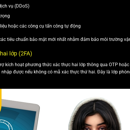
 dịch vụ (DDoS)
trọng
liệu hoặc các công cụ tấn công tự động
 các tiêu chuẩn bảo mật mới nhất nhằm đảm bảo môi trường vận
hai lớp (2FA)
rợ kích hoạt phương thức xác thực hai lớp thông qua OTP hoặ
ng nhập được nếu không có mã xác thực thứ hai. Đây là lớp phò