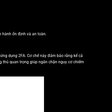
 hành ổn định và an toàn.
c ứng dụng 2FA. Cơ chế này đảm bảo rằng kể cả
ng thủ quan trọng giúp ngăn chặn nguy cơ chiếm