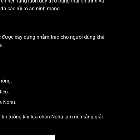
n nền tảng luôn duy trì ở trạng thái ổn định và
 đa các rủi ro an ninh mạng.
ư
được xây dựng nhằm trao cho người dùng khả
u:
thống.
iệu.
ủa Nohu.
ự tin tưởng khi lựa chọn Nohu làm nền tảng giải