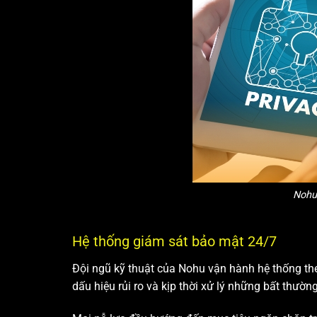
Nohu
Hệ thống giám sát bảo mật 24/7
Đội ngũ kỹ thuật của Nohu vận hành hệ thống the
dấu hiệu rủi ro và kịp thời xử lý những bất thườ