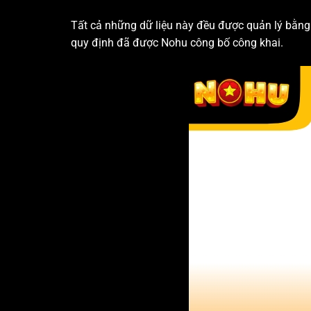
Tất cả những dữ liệu này đều được quản lý bằng
quy định đã được Nohu công bố công khai.