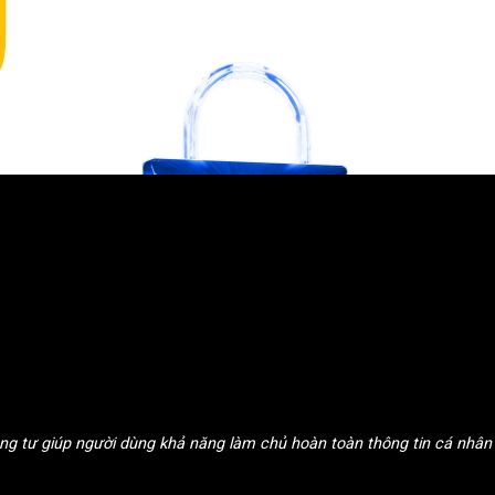
ng tư giúp người dùng khả năng làm chủ hoàn toàn thông tin cá nhâ