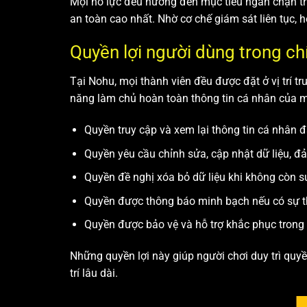
Mọi nỗ lực đều hướng đến mục tiêu ngăn chặn triệ
an toàn cao nhất. Nhờ cơ chế giám sát liên tục, 
Quyền lợi người dùng trong ch
Tại Nohu, mọi thành viên đều được đặt ở vị trí t
năng làm chủ hoàn toàn thông tin cá nhân của m
Quyền truy cập và xem lại thông tin cá nhân đ
Quyền yêu cầu chỉnh sửa, cập nhật dữ liệu, đ
Quyền đề nghị xóa bỏ dữ liệu khi không còn 
Quyền được thông báo minh bạch nếu có sự thay
Quyền được bảo vệ và hỗ trợ khắc phục trong 
Những quyền lợi này giúp người chơi duy trì quyề
trí lâu dài.