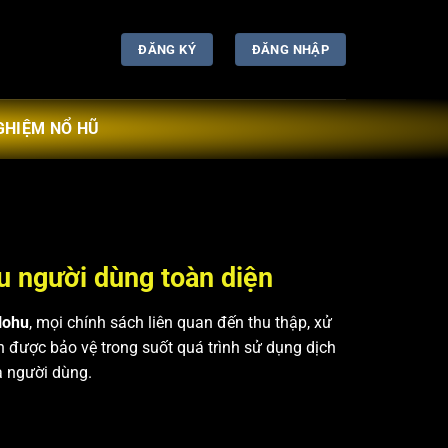
ĐĂNG KÝ
ĐĂNG NHẬP
GHIỆM NỔ HŨ
u người dùng toàn diện
Nohu
, mọi chính sách liên quan đến thu thập, xử
n được bảo vệ trong suốt quá trình sử dụng dịch
 người dùng.