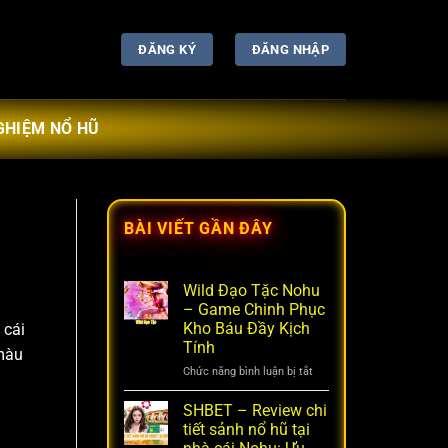
ĐĂNG KÝ
ĐĂNG NHẬP
GHIỆM NỔ HŨ
BÀI VIẾT GẦN ĐÂY
Wild Đạo Tặc Nohu
– Game Chinh Phục
Kho Báu Đầy Kịch
 cái
Tính
 màu
ở
Chức năng bình luận bị tắt
Wild
Đạo
SHBET – Review chi
Tặc
tiết sảnh nổ hũ tại
Nohu