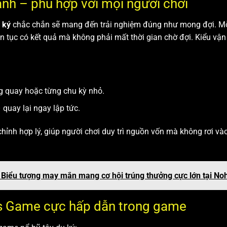
anh – phù hợp với mọi người chơi
 ký
chắc chắn sẽ mang đến trải nghiệm đúng như mong đợi. Mỗ
iên tục có kết quả mà không phải mất thời gian chờ đợi. Kiểu vậ
g quay hoặc từng chu kỳ nhỏ.
 quay lại ngay lập tức.
chỉnh hợp lý, giúp người chơi duy trì nguồn vốn mà không rơi vào
 Biểu tượng may mắn mang cơ hội trúng thưởng cực lớn tại No
us Game cực hấp dẫn trong game