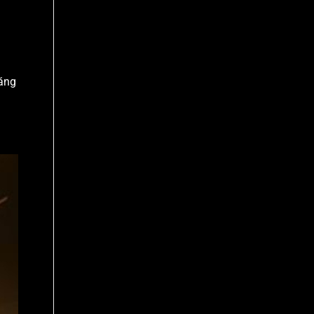
tăng
.