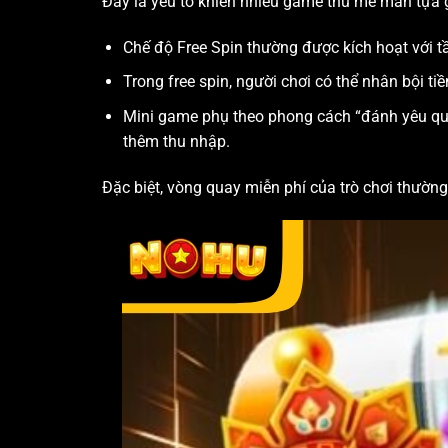
Đây là yếu tố khiến nhiều game thủ mê mẩn tựa 
Chế độ Free Spin thường được kích hoạt với t
Trong free spin, người chơi có thể nhân bội ti
Mini game phụ theo phong cách “đánh yêu quái
thêm thu nhập.
Đặc biệt, vòng quay miễn phí của trò chơi thường 