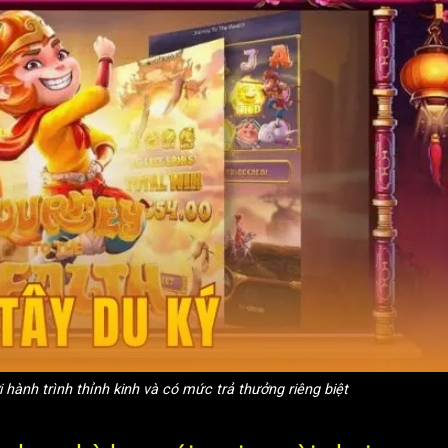
 hành trình thỉnh kinh và có mức trả thưởng riêng biệt