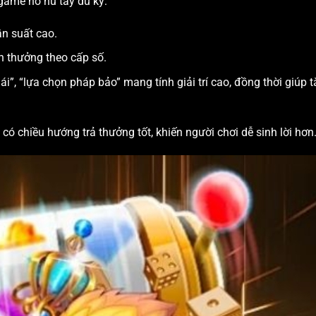
game nổ hũ tây du ký:
ần suất cao.
ền thưởng theo cấp số.
”, “lựa chọn pháp bảo” mang tính giải trí cao, đồng thời giúp 
có chiều hướng trả thưởng tốt, khiến người chơi dễ sinh lời hơn