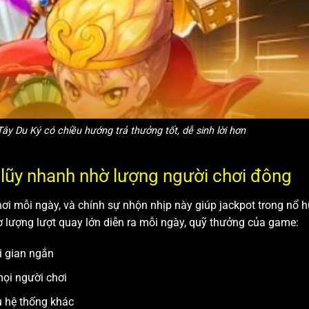
y Du Ký có chiều hướng trả thưởng tốt, dễ sinh lời hơn
h lũy nhanh nhờ lượng người chơi đông
ơi mỗi ngày, và chính sự nhộn nhịp này giúp jackpot trong nổ h
ờ lượng lượt quay lớn diễn ra mỗi ngày, quỹ thưởng của game:
ời gian ngắn
mọi người chơi
u hệ thống khác