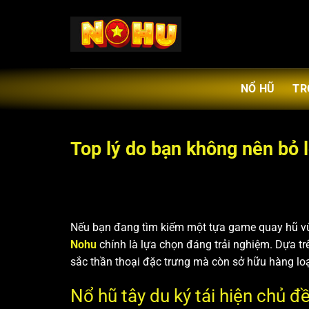
Chuyển
đến
nội
dung
NỔ HŨ
TR
Top lý do bạn không nên bỏ 
Nếu bạn đang tìm kiếm một tựa game quay hũ vừa 
Nohu
chính là lựa chọn đáng trải nghiệm. Dựa tr
sắc thần thoại đặc trưng mà còn sở hữu hàng loạ
Nổ hũ tây du ký tái hiện chủ 