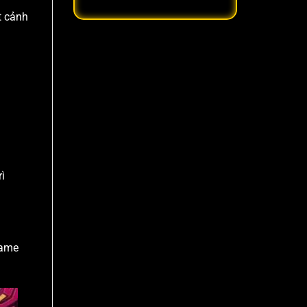
Nohu
đỉnh
Tool
t cảnh
cao
Nổ
trên
Hũ
hệ
Là
thống
Gì?
Nohu
Vì
với
Sao
trải
Người
nghiệm
Chơi
cuốn
Không
hút
Nên
khó
Sử
quên
Dụng?
ì
game