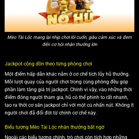
Mèo Tài Lộc mang lại nhịp chơi lôi cuốn, giàu cảm xúc và đem
đến cơ hội nhận thưởng lớn
Jackpot cộng dồn theo từng phòng chơi
Một điểm hấp dẫn khác nằm ở cơ chế tích lũy hũ thưởng.
Mỗi lượt quay của người chơi trong cùng phòng đều góp
phần làm tăng giá trị jackpot. Chính vì vậy, vào những thời
điểm đông người tham gia, hũ có thể phình to rất nhanh,
tạo ra thời cơ săn jackpot chỉ với một cú nhấn nút. Không ít
người chơi đã đổi đời từ chính cơ chế này.
Biểu tượng Mèo Tài Lộc nhân thưởng bất ngờ
Ngoài các biểu tượng chính, trò chơi còn tích hợp những