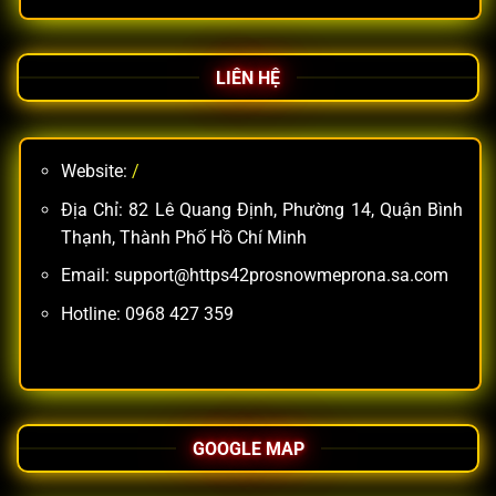
LIÊN HỆ
Website:
/
Địa Chỉ: 82 Lê Quang Định, Phường 14, Quận Bình
Thạnh, Thành Phố Hồ Chí Minh
Email:
support@https42prosnowmeprona.sa.com
Hotline: 0968 427 359
GOOGLE MAP