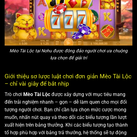
Mèo Tài Lộc tại Nohu được đông đảo người chơi ưa chuộng
lựa chọn để giải trí
Giới thiệu sơ lược luật chơi đơn giản Mèo Tài Lộc
– chỉ vài giây để bắt nhịp
Trò chơi
Mèo Tài Lộc
được xây dựng với mục tiêu mang
đến trải nghiệm nhanh – gọn – dễ làm quen cho mọi đối
tượng người chơi. Bạn chỉ cần lựa chọn mức cược mong
muốn, nhấn nút quay và theo dõi các biểu tượng lần lượt
xuất hiện trên bảng thưởng. Khi các biểu tượng tạo thành
tổ hợp phù hợp với bảng trả thưởng, hệ thống sẽ tự động