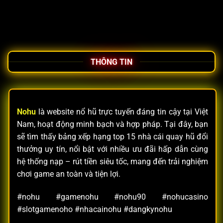
Hũ
đỉnh
nền
mãi
Là
cao
tảng
nổi
Gì?
trên
Nohu
bật
Vì
hệ
Sao
thống
Người
Nohu
Chơi
với
Không
THÔNG TIN
trải
Nên
nghiệm
Sử
cuốn
Dụng?
hút
khó
quên
Nohu
là website nổ hũ trực tuyến đáng tin cậy tại Việt
Nam, hoạt động minh bạch và hợp pháp. Tại đây, bạn
sẽ tìm thấy bảng xếp hạng top 15 nhà cái quay hũ đổi
thưởng uy tín, nổi bật với nhiều ưu đãi hấp dẫn cùng
hệ thống nạp – rút tiền siêu tốc, mang đến trải nghiệm
chơi game an toàn và tiện lợi.
#nohu #gamenohu #nohu90 #nohucasino
#slotgamenoho #nhacainohu #dangkynohu