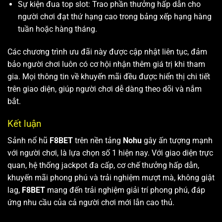
Sự kiện đua top slot: Trao phần thưởng hấp dẫn cho
người chơi đạt thứ hạng cao trong bảng xếp hạng hàng
tuần hoặc hàng tháng.
Các chương trình ưu đãi này được cập nhật liên tục, đảm
bảo người chơi luôn có cơ hội nhận thêm giá trị khi tham
gia. Mọi thông tin về khuyến mãi đều được hiển thị chi tiết
trên giao diện, giúp người chơi dễ dàng theo dõi và nắm
bắt.
Kết luận
Sảnh nổ hũ
F8BET
trên nền tảng
Nohu
gây ấn tượng mạnh
với người chơi, là lựa chọn số 1 hiện nay. Với giao diện trực
quan, hệ thống jackpot đa cấp, cơ chế thưởng hấp dẫn,
khuyến mãi phong phú và trải nghiệm mượt mà, không giật
lag,
F8BET
mang đến trải nghiệm giải trí phong phú, đáp
ứng nhu cầu của cả người chơi mới lẫn cao thủ.