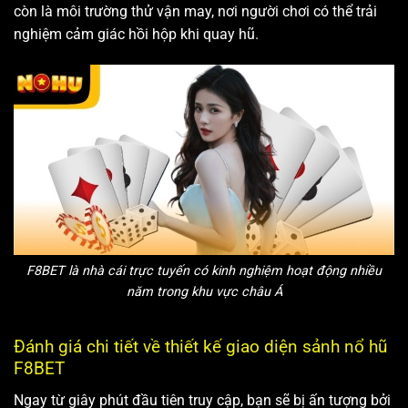
còn là môi trường thử vận may, nơi người chơi có thể trải
nghiệm cảm giác hồi hộp khi quay hũ.
F8BET là nhà cái trực tuyến có kinh nghiệm hoạt động nhiều
năm trong khu vực châu Á
Đánh giá chi tiết về thiết kế giao diện sảnh nổ hũ
F8BET
Ngay từ giây phút đầu tiên truy cập, bạn sẽ bị ấn tượng bởi