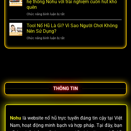
hũ
hệ thống Nohu với trải nghiệm cuốn hút khó
diện
tại
quên
sức
nhà
ở
Chức năng bình luận bị tắt
hấp
cái
WW88
dẫn
Nohu:
–
của
Tool Nổ Hũ Là Gì? Vì Sao Người Chơi Không
Ưu
Khám
sảnh
điểm,
Nên Sử Dụng?
phá
nổ
tính
ở
Chức năng bình luận bị tắt
sảnh
hũ
năng
Tool
nổ
WIN88
&
Nổ
hũ
trên
khuyến
Hũ
đỉnh
nền
mãi
Là
cao
tảng
nổi
Gì?
trên
Nohu
bật
Vì
hệ
Sao
thống
Người
Nohu
Chơi
với
Không
THÔNG TIN
trải
Nên
nghiệm
Sử
cuốn
Dụng?
hút
khó
quên
Nohu
là website nổ hũ trực tuyến đáng tin cậy tại Việt
Nam, hoạt động minh bạch và hợp pháp. Tại đây, bạn