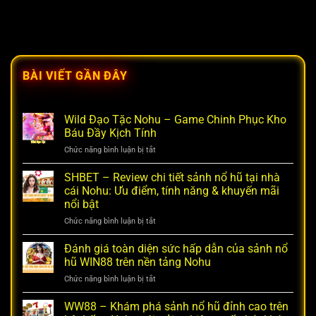
BÀI VIẾT GẦN ĐÂY
Wild Đạo Tặc Nohu – Game Chinh Phục Kho
Báu Đầy Kịch Tính
ở
Chức năng bình luận bị tắt
Wild
Đạo
SHBET – Review chi tiết sảnh nổ hũ tại nhà
Tặc
cái Nohu: Ưu điểm, tính năng & khuyến mãi
Nohu
nổi bật
–
ở
Chức năng bình luận bị tắt
Game
SHBET
Chinh
–
Phục
Đánh giá toàn diện sức hấp dẫn của sảnh nổ
Review
Kho
hũ WIN88 trên nền tảng Nohu
chi
Báu
ở
Chức năng bình luận bị tắt
tiết
Đầy
Đánh
sảnh
Kịch
giá
WW88 – Khám phá sảnh nổ hũ đỉnh cao trên
nổ
Tính
toàn