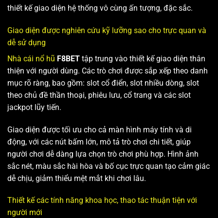
thiết kế giao diện hệ thống vô cùng ấn tượng, đặc sắc.
Giao diện được nghiên cứu kỹ lưỡng sao cho trực quan và
dễ sử dụng
Nhà cái nổ hũ
F8BET
tập trung vào thiết kế giao diện thân
thiện với người dùng. Các trò chơi được sắp xếp theo danh
mục rõ ràng, bao gồm: slot cổ điển, slot nhiều dòng, slot
theo chủ đề thần thoại, phiêu lưu, cổ trang và các slot
jackpot lũy tiến.
Giao diện được tối ưu cho cả màn hình máy tính và di
động, với các nút bấm lớn, mô tả trò chơi chi tiết, giúp
người chơi dễ dàng lựa chọn trò chơi phù hợp. Hình ảnh
sắc nét, màu sắc hài hòa và bố cục trực quan tạo cảm giác
dễ chịu, giảm thiểu mệt mắt khi chơi lâu.
Thiết kế các tính năng khoa học, thao tác thuận tiện với
người mới