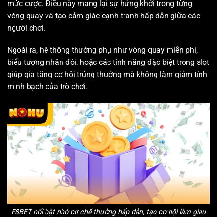
mức cược. Điều này mang lại sự hứng khởi trong từng
vòng quay và tạo cảm giác cạnh tranh hấp dẫn giữa các
người chơi.
Ngoài ra, hệ thống thưởng phụ như vòng quay miễn phí,
biểu tượng nhân đôi, hoặc các tính năng đặc biệt trong slot
giúp gia tăng cơ hội trúng thưởng mà không làm giảm tính
minh bạch của trò chơi.
F8BET nổi bật nhờ cơ chế thưởng hấp dẫn, tạo cơ hội làm giàu