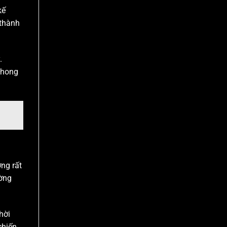
kế
 thành
.
 phong
ng rất
ường
hời
chiến