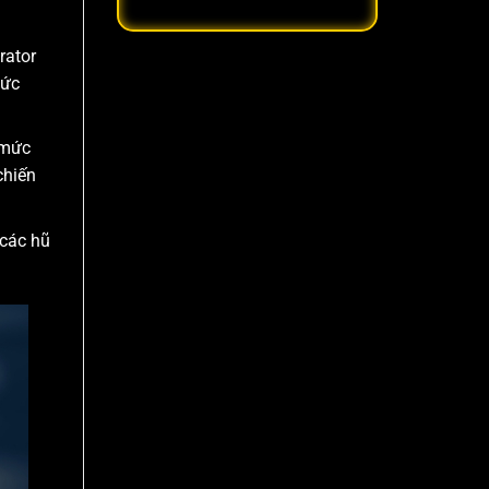
Nohu
đỉnh
Tool
cao
Nổ
trên
Hũ
rator
hệ
Là
mức
thống
Gì?
Nohu
Vì
với
Sao
trải
Người
 mức
nghiệm
Chơi
chiến
cuốn
Không
hút
Nên
khó
Sử
quên
Dụng?
 các hũ