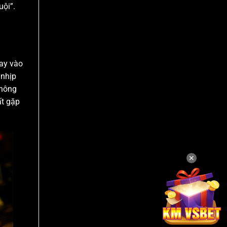
uội”.
hay vào
 nhịp
không
ất gặp
✕