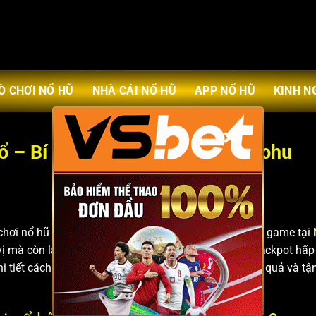
Ò CHƠI NỔ HŨ
NHÀ CÁI NỔ HŨ
APP NỔ HŨ
KINH N
×
 – Bí quyết trúng thưởng tại Nohu
chơi nổ hũ quan tâm hàng đầu khi tham gia các sảnh game tại
ị mà còn là cơ hội nhận thưởng lớn, đặc biệt là các jackpot hấp
hi tiết cách chơi, mẹo quay hũ dễ nổ, quản lý vốn hiệu quả và t