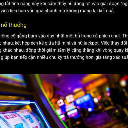
 tắt tính năng này khi cảm thấy hũ đang rơi vào giai đoạn “ng
 việc tiêu hao vốn quá nhanh mà không mang lại kết quả.
 nổ thưởng
không cố gắng bám vào duy nhất một hũ trong cả phiên chơi. T
 nhau, kết hợp xen kẽ giữa hũ mini và hũ jackpot. Việc thay đổi
ng khác nhau, đồng thời giảm tâm lý căng thẳng khi vòng quay 
iúp bạn tiếp cận nhiều chu kỳ trả thưởng hơn, gia tăng xác su