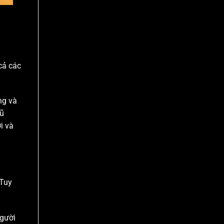
cả các
ng và
hũ
i và
 Tuy
Người