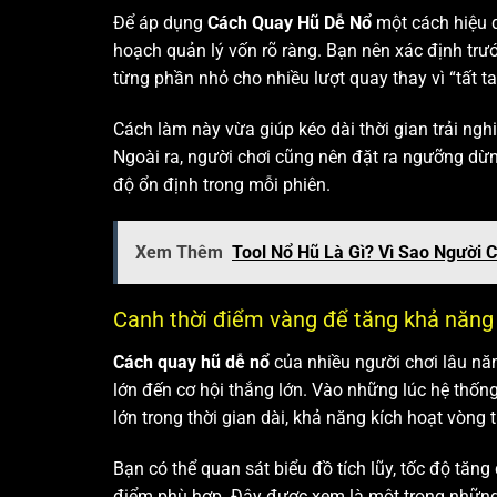
Để áp dụng
Cách Quay Hũ Dễ Nổ
một cách hiệu q
hoạch quản lý vốn rõ ràng. Bạn nên xác định trướ
từng phần nhỏ cho nhiều lượt quay thay vì “tất t
Cách làm này vừa giúp kéo dài thời gian trải ng
Ngoài ra, người chơi cũng nên đặt ra ngưỡng dừng
độ ổn định trong mỗi phiên.
Xem Thêm
Tool Nổ Hũ Là Gì? Vì Sao Người
Canh thời điểm vàng để tăng khả năng
Cách quay hũ dễ nổ
của nhiều người chơi lâu nă
lớn đến cơ hội thắng lớn. Vào những lúc hệ thống
lớn trong thời gian dài, khả năng kích hoạt vòng
Bạn có thể quan sát biểu đồ tích lũy, tốc độ tăn
điểm phù hợp. Đây được xem là một trong những 