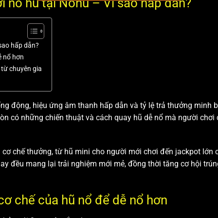
ơi nổ hũ tại Nohu – Vì sao hấp dẫn?
 sao hấp dẫn?
ễ nổ hơn
 từ chuyên gia
ống động, hiệu ứng âm thanh hấp dẫn và tỷ lệ trả thưởng minh 
n có những chiến thuật và cách quay hũ dễ nổ mà người chơi 
cơ chế thưởng, từ hũ mini cho người mới chơi đến jackpot lớn 
uay đều mang lại trải nghiệm mới mẻ, đồng thời tăng cơ hội trún
cơ chế của hũ nổ để dễ nổ hơn