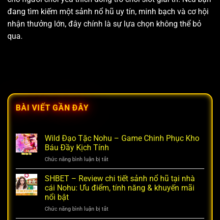
đang tìm kiếm một sảnh nổ hũ uy tín, minh bạch và cơ hội
nhận thưởng lớn, đây chính là sự lựa chọn không thể bỏ
qua.
BÀI VIẾT GẦN ĐÂY
Wild Đạo Tặc Nohu – Game Chinh Phục Kho
Báu Đầy Kịch Tính
ở
Chức năng bình luận bị tắt
Wild
Đạo
SHBET – Review chi tiết sảnh nổ hũ tại nhà
Tặc
cái Nohu: Ưu điểm, tính năng & khuyến mãi
Nohu
nổi bật
–
ở
Chức năng bình luận bị tắt
Game
SHBET
Chinh