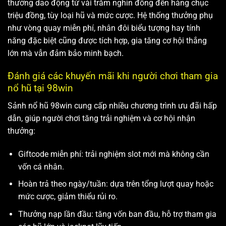
thưởng dao động từ vài trăm nghìn đồng đến hàng chục
triệu đồng, tùy loại hũ và mức cược. Hệ thống thưởng phụ
như vòng quay miễn phí, nhân đôi biểu tượng hay tính
năng đặc biệt cũng được tích hợp, gia tăng cơ hội thắng
lớn mà vẫn đảm bảo minh bạch.
Đánh giá các khuyến mãi khi người chơi tham gia
nổ hũ tại 98win
Sảnh nổ hũ 98win cung cấp nhiều chương trình ưu đãi hấp
dẫn, giúp người chơi tăng trải nghiệm và cơ hội nhận
thưởng:
Giftcode miễn phí: trải nghiệm slot mới mà không cần
vốn cá nhân.
Hoàn trả theo ngày/tuần: dựa trên tổng lượt quay hoặc
mức cược, giảm thiểu rủi ro.
Thưởng nạp lần đầu: tăng vốn ban đầu, hỗ trợ tham gia