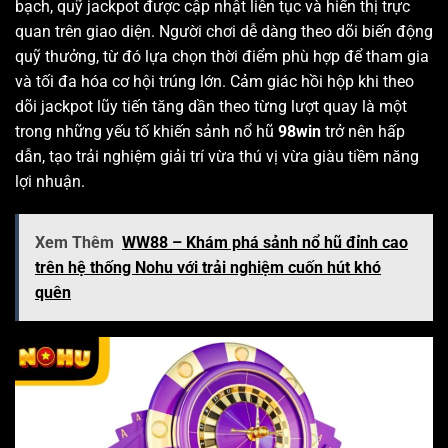
bạch, quỹ jackpot được cập nhật liên tục và hiển thị trực
quan trên giao diện. Người chơi dễ dàng theo dõi biến động
quỹ thưởng, từ đó lựa chọn thời điểm phù hợp để tham gia
và tối đa hóa cơ hội trúng lớn. Cảm giác hồi hộp khi theo
dõi jackpot lũy tiến tăng dần theo từng lượt quay là một
trong những yếu tố khiến sảnh nổ hũ
98win
trở nên hấp
dẫn, tạo trải nghiệm giải trí vừa thú vị vừa giàu tiềm năng
lợi nhuận.
Xem Thêm
WW88 – Khám phá sảnh nổ hũ đỉnh cao
trên hệ thống Nohu với trải nghiệm cuốn hút khó
quên