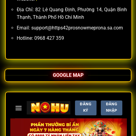
Địa Chỉ: 82 Lê Quang Định, Phường 14, Quận Bình
Thạnh, Thành Phố Hồ Chí Minh
Email:
support@https42prosnowmeprona.sa.com
Hotline: 0968 427 359
GOOGLE MAP