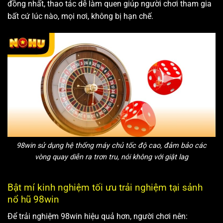
đồng nhất, thao tác dễ làm quen giúp người chơi tham gia
bất cứ lúc nào, mọi nơi, không bị hạn chế.
98win sử dụng hệ thống máy chủ tốc độ cao, đảm bảo các
vòng quay diễn ra trơn tru, nói không với giật lag
Bật mí kinh nghiệm tối ưu trải nghiệm tại sảnh
nổ hũ 98win
Để trải nghiệm 98win hiệu quả hơn, người chơi nên: