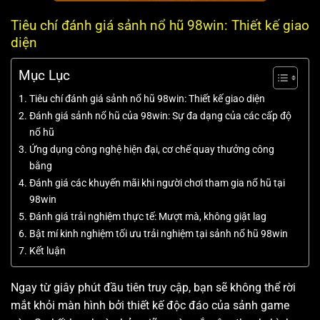
Tiêu chí đánh giá sảnh nổ hũ 98win: Thiết kế giao
diện
Mục Lục
Tiêu chí đánh giá sảnh nổ hũ 98win: Thiết kế giao diện
Đánh giá sảnh nổ hũ của 98win: Sự đa dạng của các cấp độ
nổ hũ
Ứng dụng công nghệ hiện đại, cơ chế quay thưởng công
bằng
Đánh giá các khuyến mãi khi người chơi tham gia nổ hũ tại
98win
Đánh giá trải nghiệm thực tế: Mượt mà, không giật lag
Bật mí kinh nghiệm tối ưu trải nghiệm tại sảnh nổ hũ 98win
Kết luận
Ngay từ giây phút đầu tiên truy cập, bạn sẽ không thể rời
mắt khỏi màn hình bởi thiết kế độc đáo của sảnh game