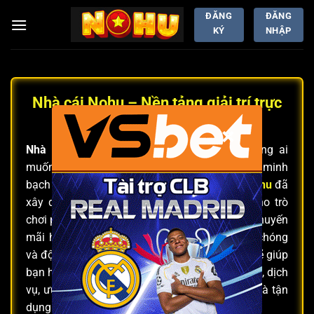
Chuyển
ĐĂNG
ĐĂNG
đến
KÝ
NHẬP
nội
dung
Nhà cái Nohu – Nền tảng giải trí trực
tuyến hàng đầu 2026
×
Nhà cái Nohu
là lựa chọn lý tưởng cho những ai
muốn trải nghiệm giải trí trực tuyến an toàn, minh
bạch và đa dạng. Với nhiều năm hoạt động,
Nohu
đã
xây dựng uy tín vững chắc, không chỉ nhờ kho trò
chơi phong phú mà còn bởi các chương trình khuyến
mãi hấp dẫn, hệ thống nạp – rút tiền nhanh chóng
và đội ngũ hỗ trợ chuyên nghiệp. Bài viết này sẽ giúp
bạn hiểu rõ hơn về nhà cái Nohu, các sản phẩm, dịch
vụ, ưu điểm nổi bật, cũng như cách tham gia và tận
dụng tối đa trải nghiệm tại đây.