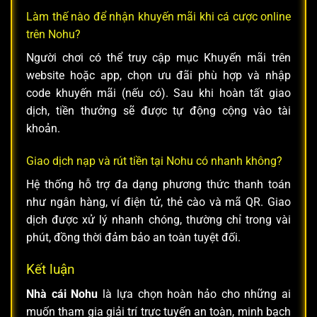
Làm thế nào để nhận khuyến mãi khi cá cược online
trên Nohu?
Người chơi có thể truy cập mục Khuyến mãi trên
website hoặc app, chọn ưu đãi phù hợp và nhập
code khuyến mãi (nếu có). Sau khi hoàn tất giao
dịch, tiền thưởng sẽ được tự động cộng vào tài
khoản.
Giao dịch nạp và rút tiền tại Nohu có nhanh không?
Hệ thống hỗ trợ đa dạng phương thức thanh toán
như ngân hàng, ví điện tử, thẻ cào và mã QR. Giao
dịch được xử lý nhanh chóng, thường chỉ trong vài
phút, đồng thời đảm bảo an toàn tuyệt đối.
Kết luận
Nhà cái Nohu
là lựa chọn hoàn hảo cho những ai
muốn tham gia giải trí trực tuyến an toàn, minh bạch