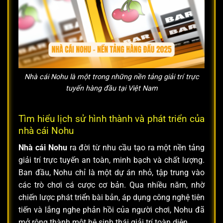
Nhà cái Nohu là một trong những nền tảng giải trí trực
tuyến hàng đầu tại Việt Nam
Tìm hiểu lịch sử hình thành và phát triển của
nhà cái Nohu
Nhà cái Nohu
ra đời từ nhu cầu tạo ra một nền tảng
giải trí trực tuyến an toàn, minh bạch và chất lượng.
Ban đầu, Nohu chỉ là một dự án nhỏ, tập trung vào
các trò chơi cá cược cơ bản. Qua nhiều năm, nhờ
chiến lược phát triển bài bản, áp dụng công nghệ tiên
tiến và lắng nghe phản hồi của người chơi, Nohu đã
mở rộng thành một hệ sinh thái giải trí toàn diện.