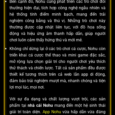
Bên cạnh đó, Nohu cũng phát triển các trò chơi đổi
thưởng hiện đại, tích hợp công nghệ ngẫu nhiên và
hệ thống tính điểm minh bạch, mang đến trải
nghiệm công bằng và thú vị. Những trò chơi này
thường được cập nhật liên tục, với đồ họa sống
động và hiệu ứng âm thanh hấp dẫn, giúp người
chơi luôn cảm thấy hứng thú và mới mẻ.
Không chỉ dừng lại ở các trò chơi cá cược, Nohu còn
triển khai cá cược thể thao và mini game đặc sắc,
mở rộng lựa chọn giải trí cho người chơi yêu thích
thử thách và chiến lược. Tất cả sản phẩm đều được
thiết kế tương thích trên cả web lẫn app di động,
đảm bảo trải nghiệm mượt mà, nhanh chóng và tiện
lợi mọi lúc, mọi nơi.
Với sự đa dạng và chất lượng vượt trội, các sản
phẩm tại
nhà cái Nohu
mang đến một hệ sinh thái
giải trí toàn diện.
App Nohu
vừa hấp dẫn vừa đáng