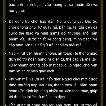
bảo tính minh bạch, vừa mang lại sự thuận tiện và
hứng thú:
Đa dạng trò chơi hấp dẫn: Nohu cung cấp kho trò
chơi phong phú, từ quay hũ, bắn cá, tài xỉu đến cá
cược thể thao và mini game đổi thưởng. Mỗi sản
phẩm đều được thiết kế công bằng, minh bạch và
cập nhật liên tục để giữ trải nghiệm mới mẻ.
Nạp – rút tiền nhanh chóng, an toàn: Hệ thống giao
dịch hỗ trợ ngân hàng, ví điện tử, thẻ cào và mã QR,
xử lý nhanh chóng, bảo mật cao, giúp người chơi yên
tâm khi thực hiện giao dịch.
Khuyến mãi và ưu đãi hấp dẫn: Người chơi mới được
tặng thưởng nạp lần đầu, thành viên lâu năm nhận
hoàn tiền định kỳ, cùng nhiều sự kiện theo mùa, giúp
tối đa hóa lợi ích từ mỗi giao dịch.
Ứng dụng di động tiện lợi: App Nohu tối ưu trên cả