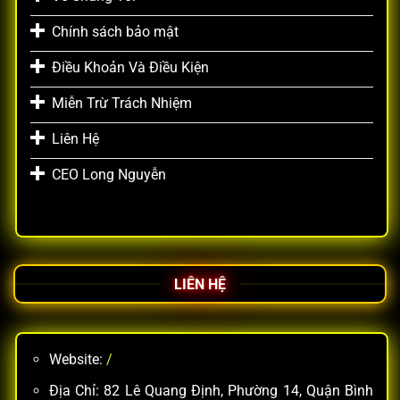
Chính sách bảo mật
Điều Khoản Và Điều Kiện
Miễn Trừ Trách Nhiệm
Liên Hệ
CEO Long Nguyễn
LIÊN HỆ
Website:
/
Địa Chỉ: 82 Lê Quang Định, Phường 14, Quận Bình