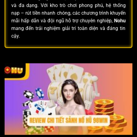
và đa dạng. Với kho trò chơi phong phú, hệ thống
nạp – rút tiền nhanh chóng, các chương trình khuyến
mãi hấp dẫn và đội ngũ hỗ trợ chuyên nghiệp,
Nohu
mang đến trải nghiệm giải trí toàn diện và đáng tin
cậy.